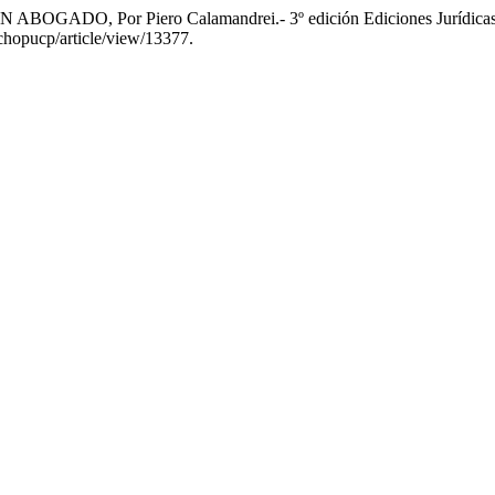
GADO, Por Piero Calamandrei.- 3º edición Ediciones Jurídicas 
echopucp/article/view/13377.