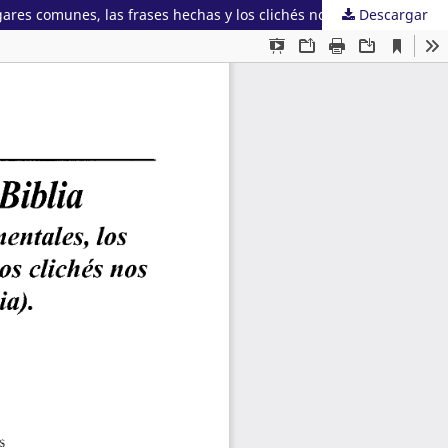
Descargar
Historias de Putas y la Justicia en la Biblia. (Cómo las apariencias, los prejuicios, los casilleros mentales, los Estereotipos, los lugares comunes, las frases hechas y los clichés nos impiden ver la realidad, y reformar la Justicia).