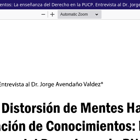
entos: La enseñanza del Derecho en la PUCP. Entrevista al Dr. Jor