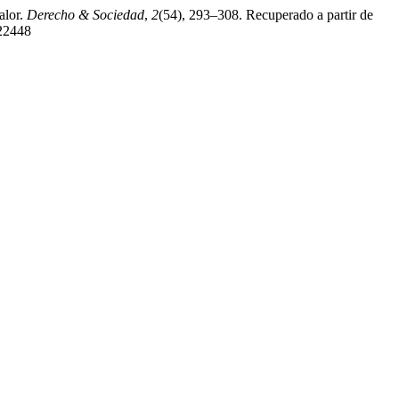
alor.
Derecho & Sociedad
,
2
(54), 293–308. Recuperado a partir de
/22448