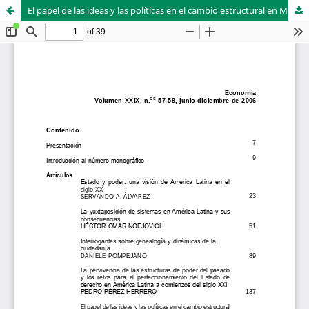
El papel de las ideas y las políticas en el cambio estructural en México (1982–2005): un balance preliminar