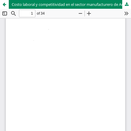
Costo laboral y competitividad en el sector manufacturero de América Latina