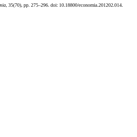
mia
, 35(70), pp. 275–296. doi: 10.18800/economia.201202.014.