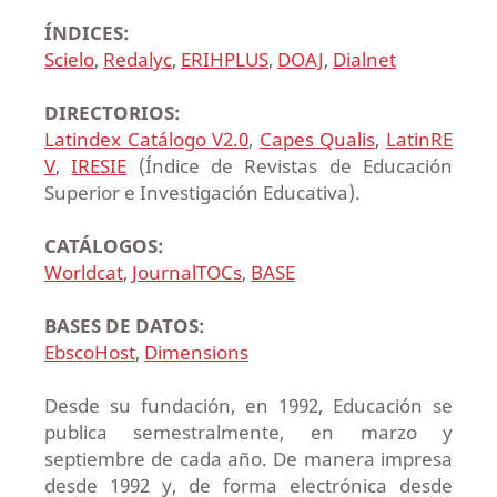
ÍNDICES:
Scielo
,
Redalyc
,
ERIHPLUS
,
DOAJ
,
Dialnet
DIRECTORIOS:
Latindex Catálogo V2.0
,
Capes Qualis
,
LatinRE
V
,
IRESIE
(Índice de Revistas de Educación
Superior e Investigación Educativa).
CATÁLOGOS:
Worldcat
,
JournalTOCs
,
BASE
BASES DE DATOS:
EbscoHost
,
Dimensions
Desde su fundación, en 1992, Educación se
publica semestralmente, en marzo y
septiembre de cada año. De manera impresa
desde 1992 y, de forma electrónica desde