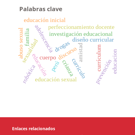
Palabras clave
educación inicial
adolescencia
perfeccionamiento docente
abuso sexual
familia
investigación educacional
diseño curricular
sexualidad
drogas
amistad
currículum
discurso
educacion
educación
cuerpo
currículo
prevención
crianza
perú
robótica
educación sexual
Enlaces relacionados