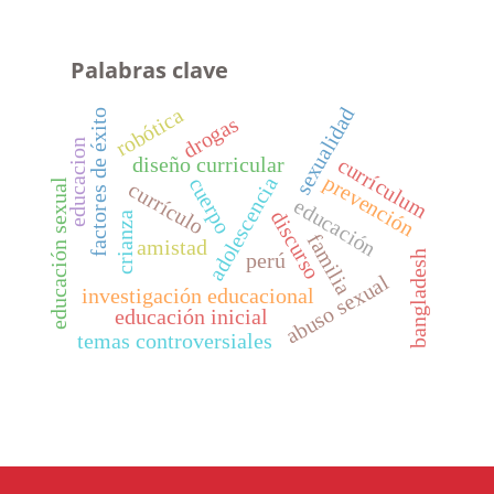
Palabras clave
robótica
sexualidad
factores de éxito
drogas
educacion
currículum
diseño curricular
prevención
adolescencia
cuerpo
educación sexual
currículo
educación
discurso
crianza
familia
amistad
bangladesh
perú
abuso sexual
investigación educacional
educación inicial
temas controversiales