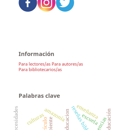
Información
Para lectores/as
Para autores/as
Para bibliotecarios/as
Palabras clave
enseñanza
reseñas bibliográficas
amazonía
educacion
culturas
escuela
creencias
ambiente
currículo