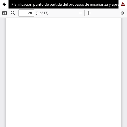
Planificación punto de partida del procesos de enseñanza y aprendizaje para el diseño de la metodologia
Sistema de
Instituto de
Bibliotecas
Docencia Universitaria