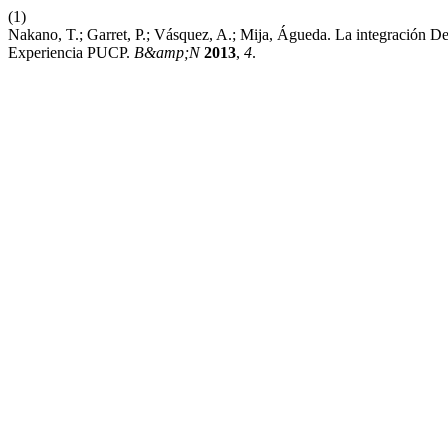
(1)
Nakano, T.; Garret, P.; Vásquez, A.; Mija, Águeda. La integración D
Experiencia PUCP.
B&amp;N
2013
,
4
.