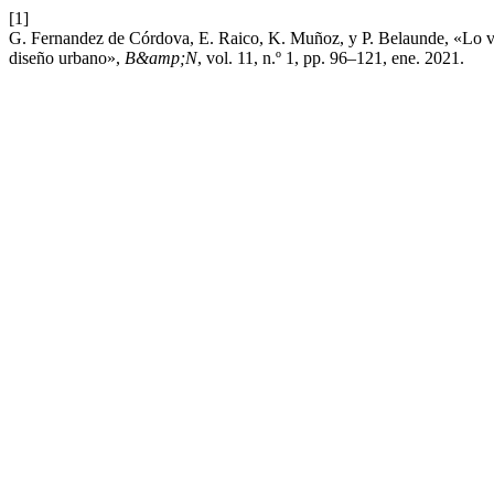
[1]
G. Fernandez de Córdova, E. Raico, K. Muñoz, y P. Belaunde, «Lo visu
diseño urbano»,
B&amp;N
, vol. 11, n.º 1, pp. 96–121, ene. 2021.