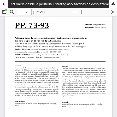
Activarse desde la periferia. Estrategias y tácticas de desplazamiento en bicicleta y a pie en El Rincón de Suba (Bogotá)