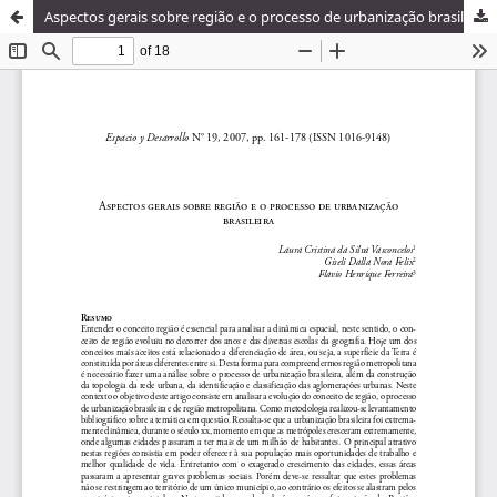
Aspectos gerais sobre região e o processo de urbanização brasileira