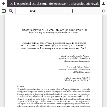
De la especie al ecosistema; del ecosistema a la sociedad: revalorizando el algarrobo (ProsoPis Pallida) y el reto de su conservación en Lambayeque y en la costa norte del Perú