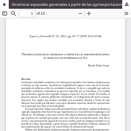
Dinámicas espaciales generadas a partir de las agroexportaciones: el boom de los espárragos en Ica