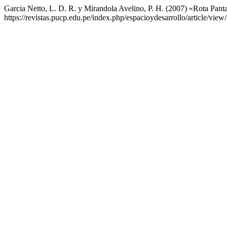
Garcia Netto, L. D. R. y Mirandola Avelino, P. H. (2007) «Rota Pant
https://revistas.pucp.edu.pe/index.php/espacioydesarrollo/article/vie