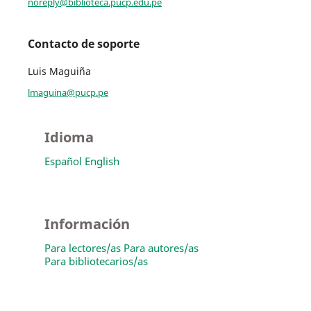
noreply@biblioteca.pucp.edu.pe
Contacto de soporte
Luis Maguiña
lmaguina@pucp.pe
Idioma
Español
English
Información
Para lectores/as
Para autores/as
Para bibliotecarios/as