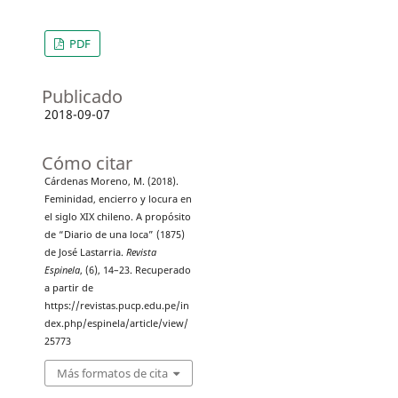
PDF
Publicado
2018-09-07
Cómo citar
Cárdenas Moreno, M. (2018).
Feminidad, encierro y locura en
el siglo XIX chileno. A propósito
de “Diario de una loca” (1875)
de José Lastarria.
Revista
Espinela
, (6), 14–23. Recuperado
a partir de
https://revistas.pucp.edu.pe/in
dex.php/espinela/article/view/
25773
Más formatos de cita