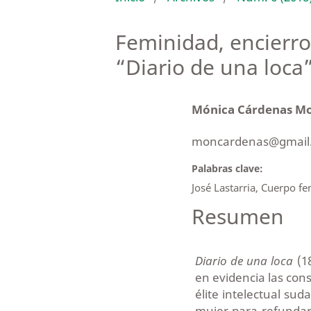
Feminidad, encierro 
“Diario de una loca”
Mónica Cárdenas M
moncardenas@gmail
Palabras clave:
José Lastarria, Cuerpo fe
Resumen
Diario de una loca
(18
en evidencia las cons
élite intelectual sud
mujer para refunda