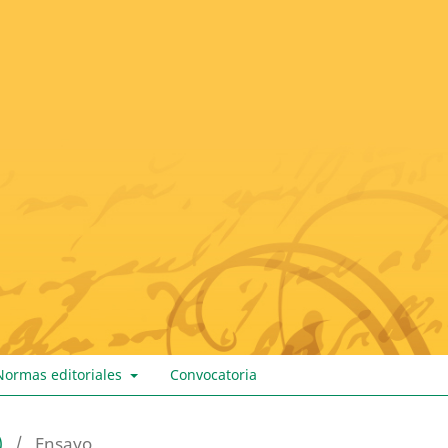
Normas editoriales
Convocatoria
)
/
Ensayo