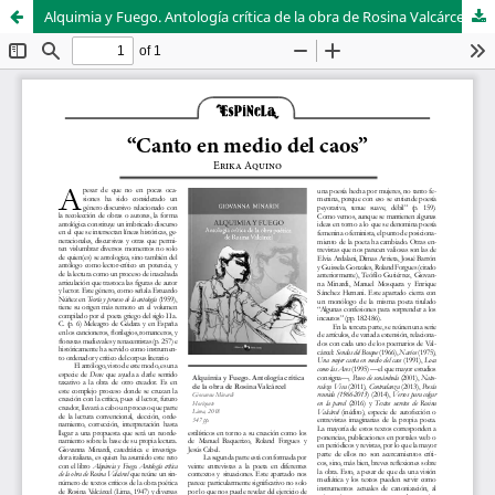
Alquimia y Fuego. Antología crítica de la obra de Rosina Valcárcel de Giovanna Minardi