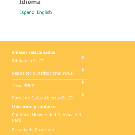
Idioma
Español
English
Enlaces relacionados
Biblioteca PUCP
Repositorio Institucional PUCP
Tesis PUCP
Portal de Datos Abiertos PUCP
Ubicación y contacto
Pontificia Universidad Católica del
Perú
Escuela de Posgrado