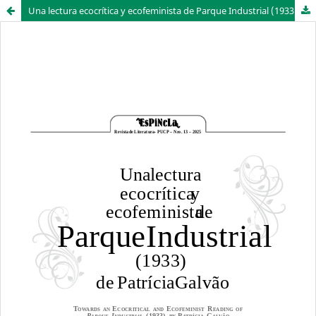
Una lectura ecocrítica y ecofeminista de Parque Industrial (1933) de Patrícia Galvão