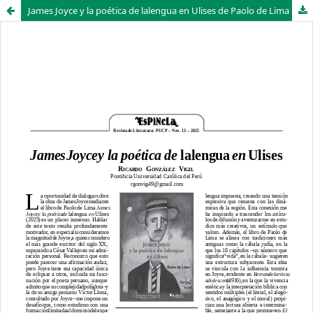
James Joyce y la poética de lalengua en Ulises de Paolo de Lima