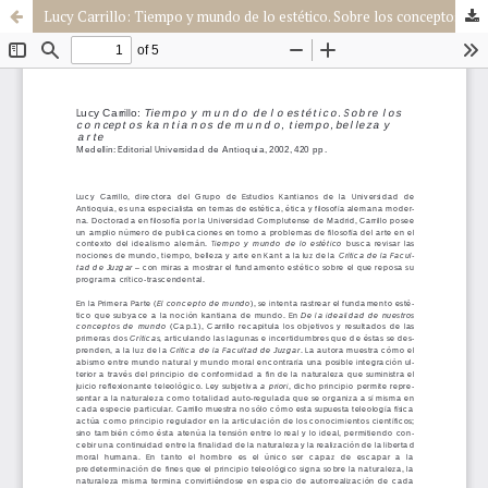
Lucy Carrillo: Tiempo y mundo de lo estético. Sobre los conceptos kantianos de mundo, tiempo, belleza y arte. Medellín: Editorial Universidad de Antioquia, 2002, 420 pp.