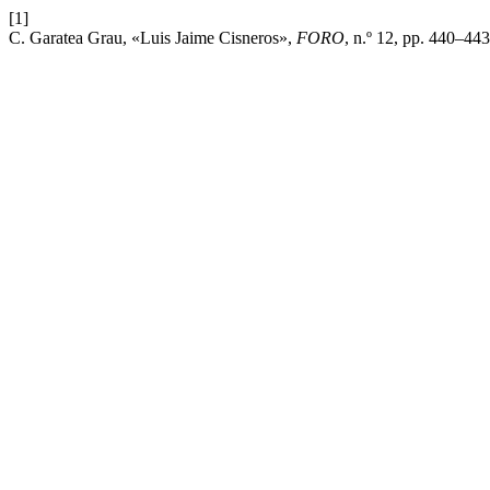
[1]
C. Garatea Grau, «Luis Jaime Cisneros»,
FORO
, n.º 12, pp. 440–443