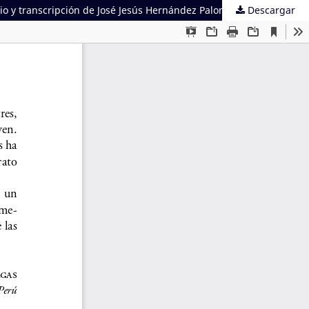
Descargar
Pallas, Gerónymo. S.J. Missión a las Indias con advertencias para los religiosos que de Europa la huvieren de emprender. Estudio y transcripción de José Jesús Hernández Palomo. Madrid: Consejo Superior de Investigaciones Científicas, El Colegio de México, Università degli studi di Torino, 2006, 325 pp., ilustr.