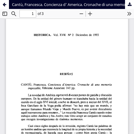
Cantù, Francesca. Concienza d' America. Cronache di una memoria impossible, Edizione Associate 242 pp.