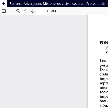
Fonseca Ariza, Juan. Misioneros y civilizadores. Protestantis