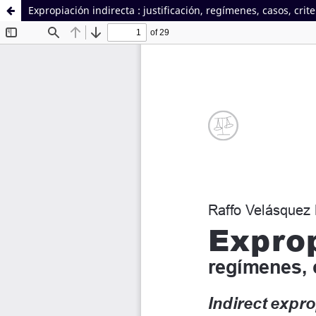
Expropiación indirecta : justificación, regímenes, casos, crite
Sistema de
Facultad de
Bibliotecas
Derecho