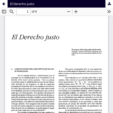
El Derecho justo
Sistema de
Facultad de
Bibliotecas
Derecho