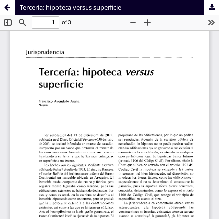
Tercería: hipoteca versus superficie
Sistema de
Facultad de
Bibliotecas
Derecho