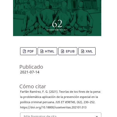
PDF
HTML
EPUB
XML
Publicado
2021-07-14
Cómo citar
Farfán Ramírez, F. G. (2021). Teorías de los fines de la pena:
la problemática aplicación de la prevención especial en la
política criminal peruana.
IUS ET VERITAS
, (62), 230–252.
https://doi.org/10.18800/iusetveritas.202101.013
Más formatos de cita