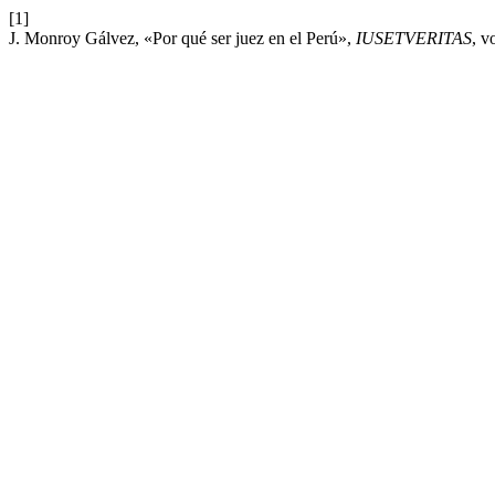
[1]
J. Monroy Gálvez, «Por qué ser juez en el Perú»,
IUSETVERITAS
, v