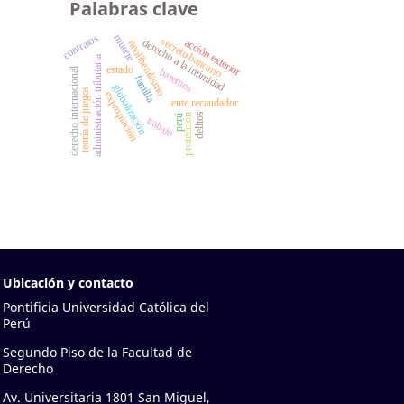
Palabras clave
contratos
muerte
secreto bancario
derecho a la intimidad
acción exterior
neoliberalismo
administración tributaria
estado
derecho internacional
baremos
familia
globalización
teoría de juegos
expropiación
ente recaudador
delitos
protección
perú
trabajo
Ubicación y contacto
Pontificia Universidad Católica del
Perú
Segundo Piso de la Facultad de
Derecho
Av. Universitaria 1801 San Miguel,