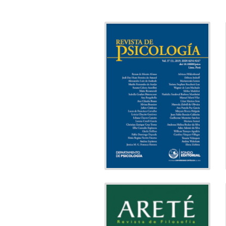
REVISTA DE
PSICOLOGÍA
Psicología
Tema:
Departmento
Editado por:
de Psicología
Indexado
ARETÉ
Filosofía
Tema: