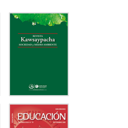
KAWSAYPACHA:
SOCIEDAD Y MEDIO
AMBIENTE
Medio Ambiente
Tema:
Instituto de la
Editado por:
Naturaleza, Tierra y Energía
(INTE)
Indexado
EDUCACIÓN
Educación
Tema: