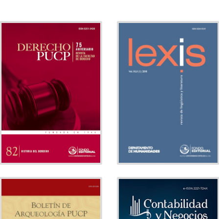
DERECHO PUCP
LEXIS
Derecho
Tema:
Lingüística
Tema:
Facultad de
Editado por:
Departamento
Editado por:
Derecho
de Humanidades
Indexado
Indexado
BOLETÍN DE
CONTABILIDAD Y
ARQUEOLOGÍA PUCP
NEGOCIOS
Administración,
Tema: