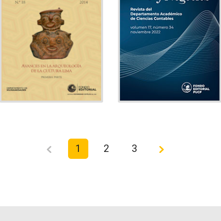
Arqueología
Tema:
Contabilidad
Departamento
Editado por:
Departamento
Editado por:
de Humanidades
de Ciencias Contables
Indexado
Indexado
1
2
3