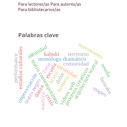
Para lectores/as
Para autores/as
Para bibliotecarios/as
Palabras clave
movimiento
identidad
estudios culturales
kabuki
territorio
performance
monólogo dramático
teatro contemporáneo
arquitectura teatral
comunidad
escuela
lima
reseña
intimidad
procesos creativos
brasil
dolor
improvisación
historia
bunraku
teatro negro
videos web
danza
mapeo
estética
crisis