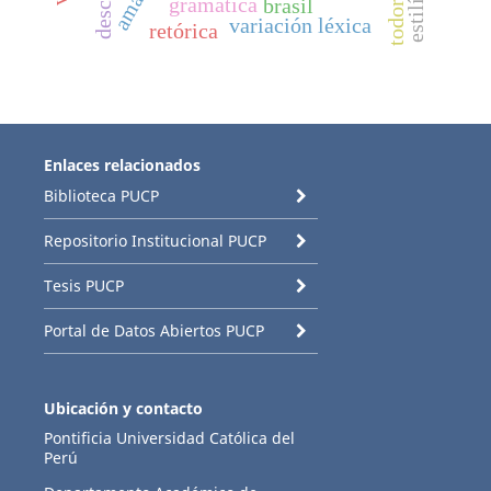
todorov
gramática
brasil
variación léxica
retórica
Enlaces relacionados
Biblioteca PUCP
Repositorio Institucional PUCP
Tesis PUCP
Portal de Datos Abiertos PUCP
Ubicación y contacto
Pontificia Universidad Católica del
Perú