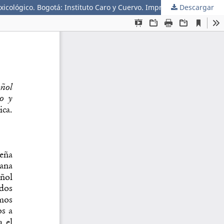
Descargar
Ruiz Vásquez, Néstor Fabián. Léxico de la muerte en el español hablado en Colombia, según el ALEC. Estudio dialectológico y lexicológico. Bogotá: Instituto Caro y Cuervo. Imprenta Patriótica, 2014. 302 pp.