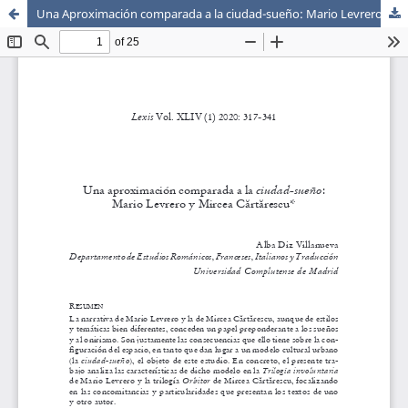
Una Aproximación comparada a la ciudad-sueño: Mario Levrero y Mircea C?rt?rescu