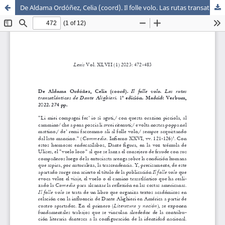
De Aldama Ordóñez, Celia (coord). Il folle volo. Las rutas transatlánticas de Dante Alighieri. 1ª edición. Madrid: Verbum, 2022. 274 pp.