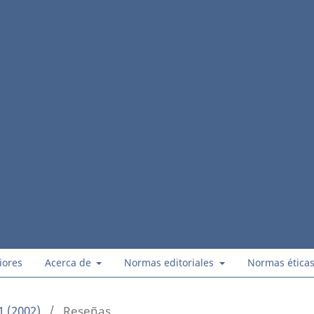
iores
Acerca de
Normas editoriales
Normas ética
1 (2002)
/
Reseñas