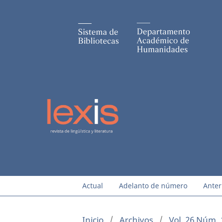
Actual
Adelanto de número
Anter
Inicio
/
Archivos
/
Vol. 26 Núm. 