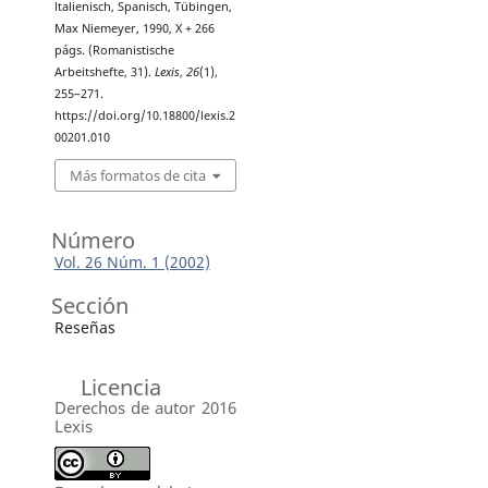
ltalienisch, Spanisch, Tübingen,
Max Niemeyer, 1990, X + 266
págs. (Romanistische
Arbeitshefte, 31).
Lexis
,
26
(1),
255–271.
https://doi.org/10.18800/lexis.2
00201.010
Más formatos de cita
Número
Vol. 26 Núm. 1 (2002)
Sección
Reseñas
Licencia
Derechos de autor 2016
Lexis