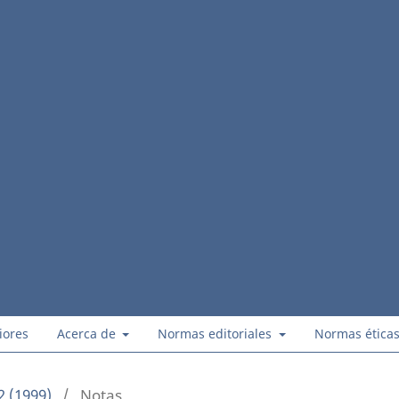
iores
Acerca de
Normas editoriales
Normas ética
2 (1999)
/
Notas