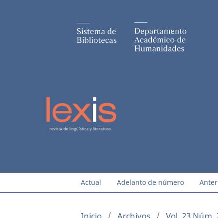
Actual
Adelanto de número
Anter
Inicio
/
Archivos
/
Vol. 23 Núm. 