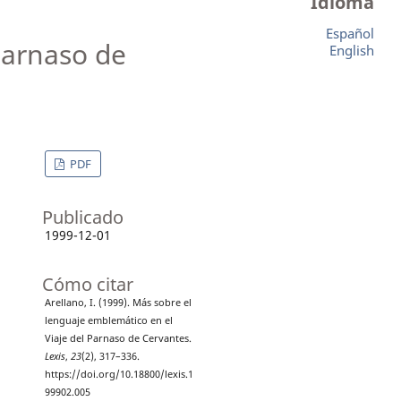
Idioma
Español
Parnaso de
English
PDF
Publicado
1999-12-01
Cómo citar
Arellano, I. (1999). Más sobre el
lenguaje emblemático en el
Viaje del Parnaso de Cervantes.
Lexis
,
23
(2), 317–336.
https://doi.org/10.18800/lexis.1
99902.005