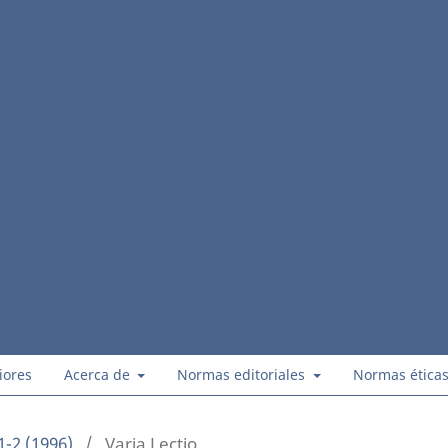
iores
Acerca de
Normas editoriales
Normas ética
1-2 (1996)
/
Varia Lectio