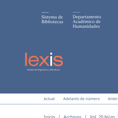
Actual
Adelanto de número
Anter
Inicio
/
Archivos
/
Vol. 20 Núm. 