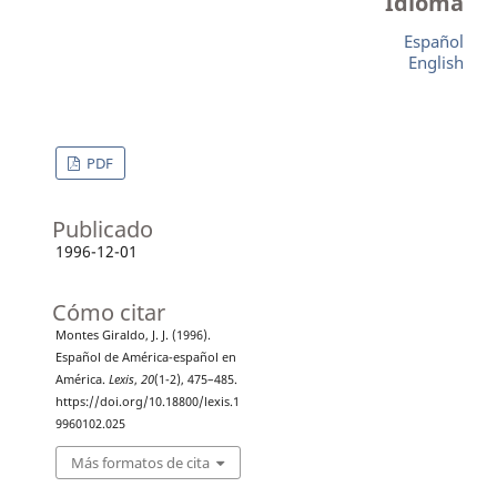
Idioma
Español
English
PDF
Publicado
1996-12-01
Cómo citar
Montes Giraldo, J. J. (1996).
Español de América-español en
América.
Lexis
,
20
(1-2), 475–485.
https://doi.org/10.18800/lexis.1
9960102.025
Más formatos de cita