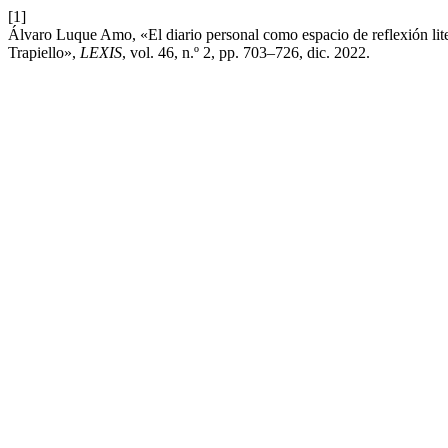
[1]
Álvaro Luque Amo, «El diario personal como espacio de reflexión liter
Trapiello»,
LEXIS
, vol. 46, n.º 2, pp. 703–726, dic. 2022.