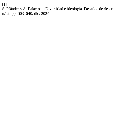
[1]
S. Pfänder y A. Palacios, «Diversidad e ideología. Desafíos de descri
n.º 2, pp. 603–640, dic. 2024.