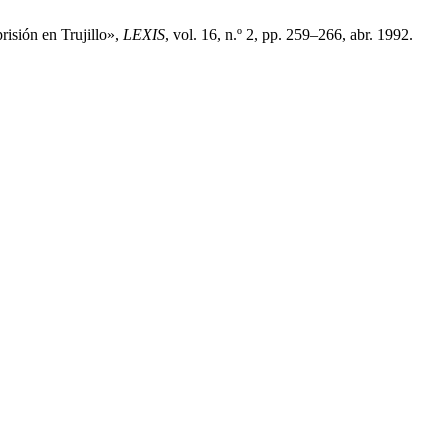
risión en Trujillo»,
LEXIS
, vol. 16, n.º 2, pp. 259–266, abr. 1992.