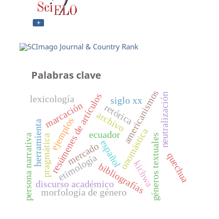
Palabras clave
americanismos
resúmenes de artículos
neutralización
lexicología
siglo xx
marcación
retórica
archivo
ejemplos
herramienta
onomástica
ecuador
persona narrativa
géneros textuales
pragmática
español
mercado
quechua
etimología
kichwa
bibliografías
discurso académico
morfología de género