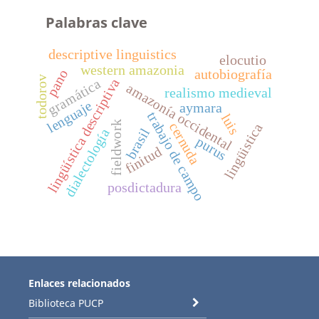
Palabras clave
descriptive linguistics
elocutio
western amazonia
autobiografía
pano
todorov
lingüística descriptiva
gramática
amazonía occidental
realismo medieval
lenguaje
aymara
trabajo de campo
luis
fieldwork
cernuda
lingüistica
brasil
dialectología
purus
finitud
posdictadura
Enlaces relacionados
Biblioteca PUCP