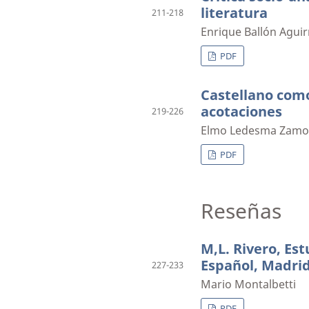
literatura
211-218
Enrique Ballón Aguir
PDF
Castellano com
acotaciones
219-226
Elmo Ledesma Zamor
PDF
Reseñas
M,L. Rivero, Es
Español, Madrid
227-233
Mario Montalbetti
PDF