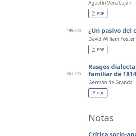
Agustín Vera Luján
PDF
¿Un pasivo del 
195-200
David William Foster
PDF
Rasgos dialecta
familiar de 181
201-209
Germán de Granda
PDF
Notas
Crítica socio-an