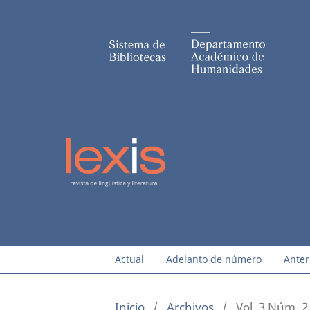
Actual
Adelanto de número
Anter
Inicio
/
Archivos
/
Vol. 3 Núm. 2