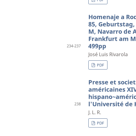
Homenaje a Rod
85, Geburtstag,
M, Navarro de A
Frankfurt am Ma
499pp
234-237
José Luis Rivarola
PDF
Presse et socie
américaines XIV
hispano~américa
l'Université de
238
J. L. R.
PDF