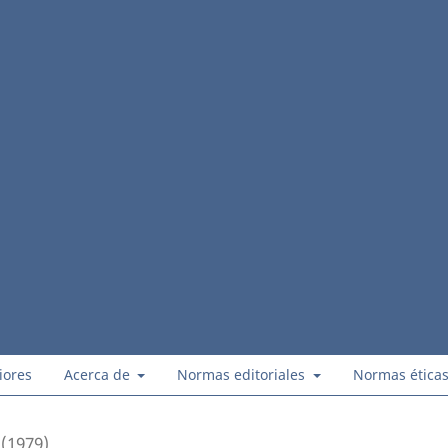
iores
Acerca de
Normas editoriales
Normas ética
 (1979)