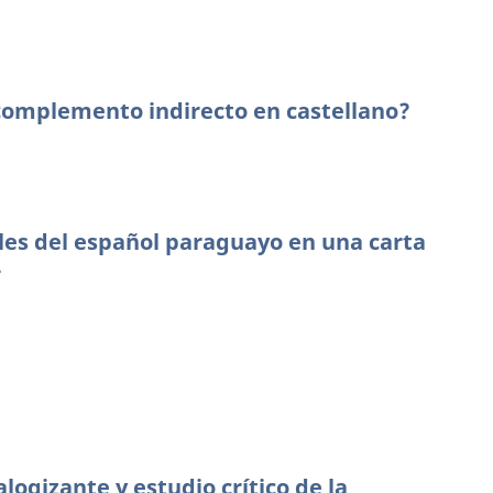
complemento indirecto en castellano?
les del español paraguayo en una carta
4
alogizante y estudio crítico de la